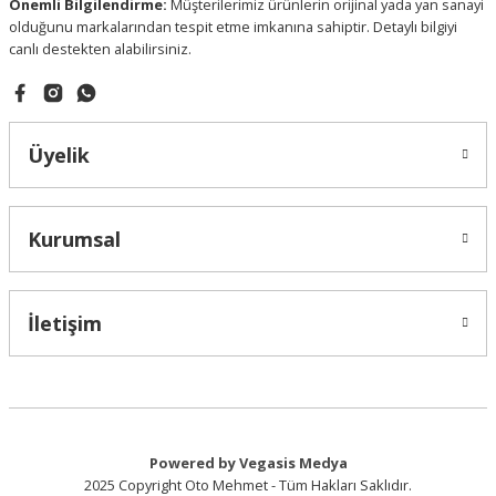
Önemli Bilgilendirme:
Müşterilerimiz ürünlerin orijinal yada yan sanayi
olduğunu markalarından tespit etme imkanına sahiptir. Detaylı bilgiyi
Gönder
canlı destekten alabilirsiniz.
Üyelik
Kaya Sinyal
Kurumsal
Çamurluk Sinyali Sarı / Clio Symbol / Megane / Renault 19 / Kango
İletişim
65,00 ₺
Powered by Vegasis Medya
2025 Copyright Oto Mehmet - Tüm Hakları Saklıdır.