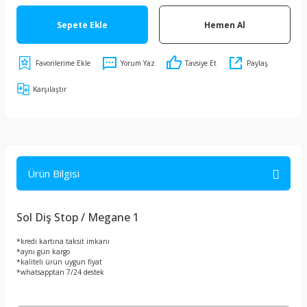
Sepete Ekle
Hemen Al
Yorum Yaz
Tavsiye Et
Paylaş
Karşılaştır
Ürün Bilgisi
Sol Diş Stop / Megane 1
*kredi kartına taksit imkanı
*aynı gün kargo
*kaliteli ürün uygun fiyat
*whatsapptan 7/24 destek