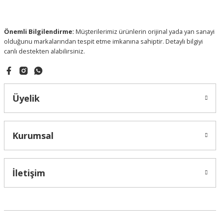
Önemli Bilgilendirme:
Müşterilerimiz ürünlerin orijinal yada yan sanayi
olduğunu markalarından tespit etme imkanına sahiptir. Detaylı bilgiyi
Gönder
canlı destekten alabilirsiniz.
Üyelik
Cifam
Arka Fren Merkezi (Silindir) | Fiat Doblo 2001-2006 / Doblo 2
Kurumsal
281,25 ₺
İletişim