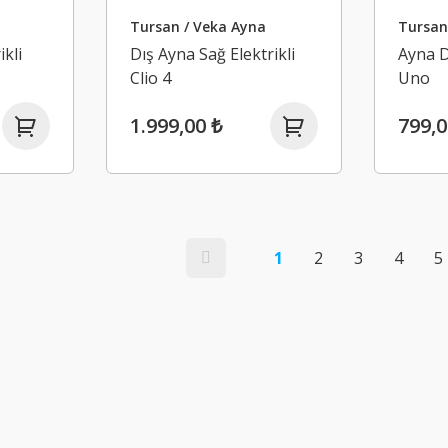
Tursan / Veka Ayna
Tursan
ikli
Dış Ayna Sağ Elektrikli
Ayna Dı
Clio 4
Uno
1.999,00 ₺
799,0
1
2
3
4
5