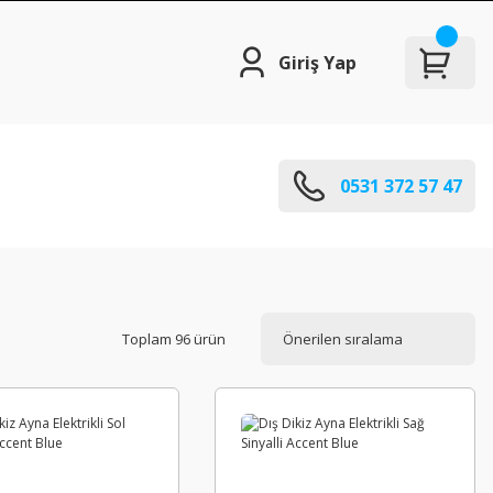
Giriş Yap
0531 372 57 47
Toplam 96 ürün