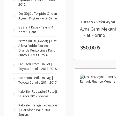
2012
Ön Göğüs Torpido Önden
Açmalı Doğan Kartal Şahin
Tursan / Veka Ayna
BBS Jant Kapak Takımı 4
Ayna Camı Mekani
Adet 13 Jant
| Fiat Fiorino
Isıtma Bujisi (4 Adet) | Fiat
Albea Doblo Fiorino
350,00 ₺
Grande Punto Linea Palio
Punto 1.3 Mjt Euro 4
Far Ledli Krom Ön Sol |
Toyota Corolla 2017-2018
Far Krom Ledli Ön Sağ |
Toyota Corolla 2014-2017
Kalorifer Radyatörü Peteği
Fluence 2012 Sonrası
Kalorifer Peteği Radyatörü
| Fiat Albea Palio 2003
Sonrası