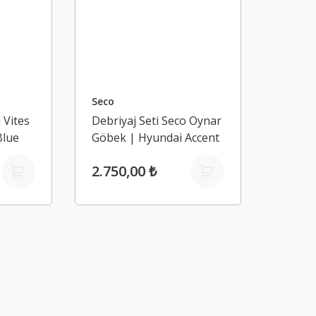
Seco
i Vites
Debriyaj Seti Seco Oynar
Blue
Göbek | Hyundai Accent
Admira 1,6 / Accent Era /
2.750,00 ₺
Elantra 2004-2018