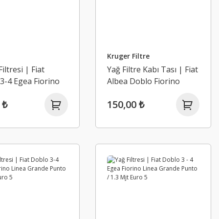
Kruger Filtre
iltresi | Fiat
Yağ Filtre Kabı Tası | Fiat
3-4 Egea Fiorino
Albea Doblo Fiorino
Grande Punto Linea
 ₺
150,00 ₺
Palio Punto 1.3 Mjt Euro
4