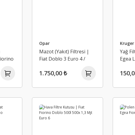
Opar
Kruger 
ı
Mazot (Yakıt) Filtresi |
Yağ Fil
Fiorino
Fiat Doblo 3 Euro 4 /
Egea L
Fiorino 2012 Üzeri /
Doblo 
1.750,00 ₺
150,0
Grande Punto 2012
Üzeri / Linea 1.3 Mjt