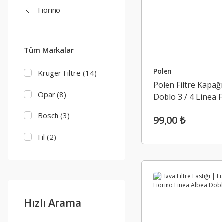
Fiorino
Tüm Markalar
Polen
Kruger Filtre (14)
Polen Filtre Kapağ
Opar (8)
Doblo 3 / 4 Linea 
Egea
Bosch (3)
99,00 ₺
Fil (2)
Polen (2)
Lancia (1)
Hızlı Arama
Serkar (1)