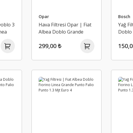
Opar
Bosch
 Doblo 3
Hava Filtresi Opar | Fiat
Yağ Fil
inea
Albea Doblo Grande
Doblo 
 Mjt
Punto Linea Palio 2003
Grande
299,00 ₺
150,0
Sonrası 1.4
Punto 