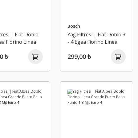
Bosch
tresi | Fiat Doblo
Yağ Filtresi | Fiat Doblo 3
ea Fiorino Linea
- 4 Egea Fiorino Linea
 Punto 1.3 Mjt
Grande Punto / 1.3 Mjt
0 ₺
299,00 ₺
Euro 5