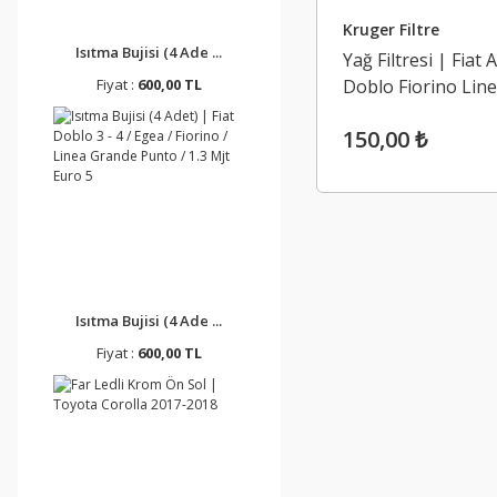
Kruger Filtre
Isıtma Bujisi (4 Ade ...
Yağ Filtresi | Fiat 
Fiyat :
600,00 TL
Doblo Fiorino Lin
Grande Punto Pali
150,00 ₺
Punto 1.3 Mjt Euro
Isıtma Bujisi (4 Ade ...
Fiyat :
600,00 TL