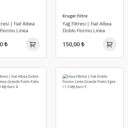
Kruger Filtre
tresi | Fiat Albea
Yağ Filtresi | Fiat Albea
Fiorino Linea
Doblo Fiorino Linea
 Punto Palio
Grande Punto Palio
0 ₺
150,00 ₺
1.3 Mjt Euro 4
Punto 1.3 Mjt Euro 4