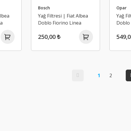
Bosch
Opar
Albea
Yağ Filtresi | Fiat Albea
Yağ Fil
ea
Doblo Fiorino Linea
Doblo 
o
Grande Punto Palio
Grande
250,00 ₺
549,0
 4
Punto 1.3 Mjt Euro 4
Punto 
1
2