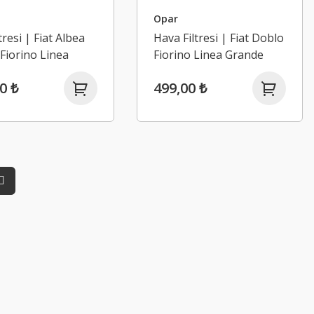
Opar
tresi | Fiat Albea
Hava Filtresi | Fiat Doblo
Fiorino Linea
Fiorino Linea Grande
 Punto Palio
Punto Egea / 1.3 Mjt
0 ₺
499,00 ₺
1.3 Mjt Euro 4
Euro 5