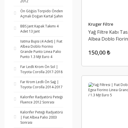
2012
Ön Göğüs Torpido Önden
Açmalı Doğan Kartal Şahin
Kruger Filtre
BBS Jant Kapak Takımı 4
Adet 13 Jant
Yağ Filtre Kabı Tası
Albea Doblo Fiori
Isıtma Bujisi (4 Adet) | Fiat
Grande Punto Lin
Albea Doblo Fiorino
150,00 ₺
Grande Punto Linea Palio
Palio Punto 1.3 Mj
Punto 1.3 Mjt Euro 4
4
Far Ledli Krom Ön Sol |
Toyota Corolla 2017-2018
Far Krom Ledli Ön Sağ |
Toyota Corolla 2014-2017
Kalorifer Radyatörü Peteği
Fluence 2012 Sonrası
Kalorifer Peteği Radyatörü
| Fiat Albea Palio 2003
Sonrası