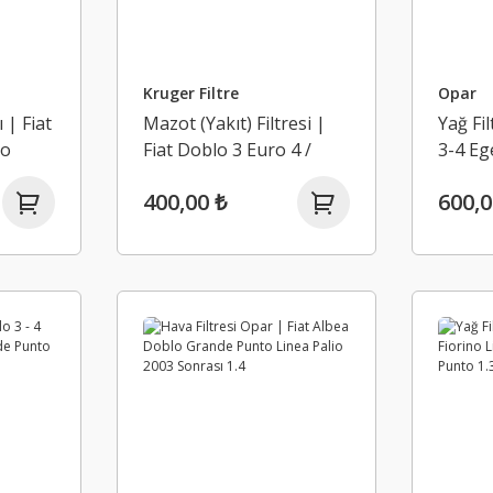
Kruger Filtre
Opar
 | Fiat
Mazot (Yakıt) Filtresi |
Yağ Fil
no
Fiat Doblo 3 Euro 4 /
3-4 Eg
ea
Fiorino 2012 Üzeri /
Grande
400,00 ₺
600,0
t Euro
Grande Punto 2012
Euro 5
Üzeri / Linea / 1.3 Mjt