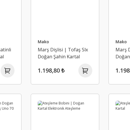
Mako
Mako
atinli
Marş Dişlisi | Tofaş Slx
Marş D
al
Doğan Şahin Kartal
Doğan 
Tempra Tipo Uno
Model
1.198,80 ₺
1.198