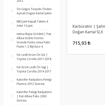
2012
Ön Göğüs Torpido Önden
Açmalı Doğan Kartal Şahin
BBS Jant Kapak Takımı 4
Adet 13 Jant
Karbüratör | Şahi
Doğan Kartal SLX
Isıtma Bujisi (4 Adet) | Fiat
Albea Doblo Fiorino
715,93 ₺
Grande Punto Linea Palio
Punto 1.3 Mjt Euro 4
Far Ledli Krom Ön Sol |
Toyota Corolla 2017-2018
Far Krom Ledli Ön Sağ |
Toyota Corolla 2014-2017
Kalorifer Radyatörü Peteği
Fluence 2012 Sonrası
Kalorifer Peteği Radyatörü
| Fiat Albea Palio 2003
Sonrası