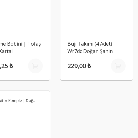
me Bobini | Tofaş
Buji Takımı (4 Adet)
Kartal
Wr7dc Doğan Şahin
Kartal
,25 ₺
229,00 ₺