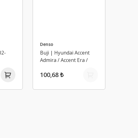
Denso
02-
Buji | Hyundai Accent
Admira / Accent Era /
Elantra(03-05)
100,68 ₺