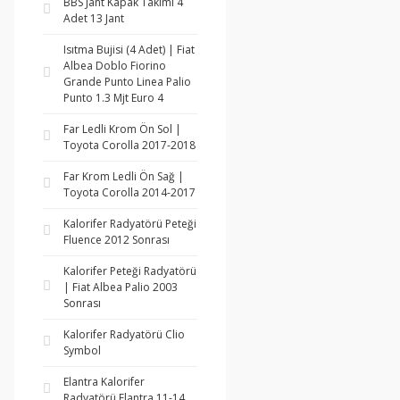
BBS Jant Kapak Takımı 4
Adet 13 Jant
Isıtma Bujisi (4 Adet) | Fiat
Albea Doblo Fiorino
Grande Punto Linea Palio
Punto 1.3 Mjt Euro 4
Far Ledli Krom Ön Sol |
Toyota Corolla 2017-2018
Far Krom Ledli Ön Sağ |
Toyota Corolla 2014-2017
Kalorifer Radyatörü Peteği
Fluence 2012 Sonrası
Kalorifer Peteği Radyatörü
| Fiat Albea Palio 2003
Sonrası
Kalorifer Radyatörü Clio
Symbol
Elantra Kalorifer
Radyatörü Elantra 11-14