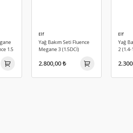
Elf
Elf
egane
Yağ Bakım Seti Fluence
Yağ B
nce 1.5
Megane 3 (1.5DCİ)
2 (1.4-
1.6 Ka
2.800,00 ₺
2.300