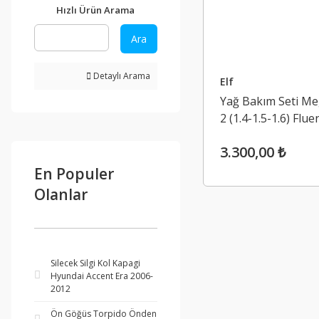
Hızlı Ürün Arama
Ara
Detaylı Arama
Elf
Yağ Bakım Seti M
2 (1.4-1.5-1.6) Flue
1.6 Kango 10-16
3.300,00 ₺
En Populer
Olanlar
Silecek Silgi Kol Kapagi
Hyundai Accent Era 2006-
2012
Ön Göğüs Torpido Önden