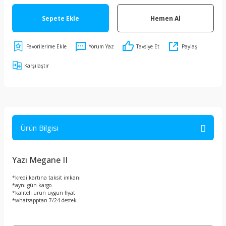
Sepete Ekle
Hemen Al
Yorum Yaz
Tavsiye Et
Paylaş
Karşılaştır
Ürün Bilgisi
Yazı Megane II
*kredi kartına taksit imkanı
*aynı gün kargo
*kaliteli ürün uygun fiyat
*whatsapptan 7/24 destek