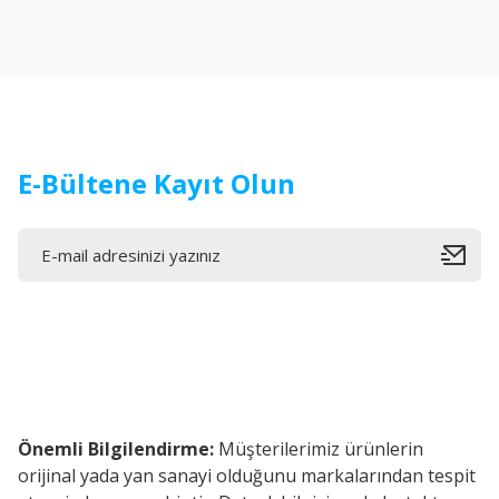
Ürün resmi kalitesiz, bozuk veya görüntülenemiyor.
Ürün açıklamasında eksik bilgiler bulunuyor.
Ürün bilgilerinde hatalar bulunuyor.
Ürün fiyatı diğer sitelerden daha pahalı.
Bu ürüne benzer farklı alternatifler olmalı.
E-Bültene Kayıt Olun
Önemli Bilgilendirme:
Müşterilerimiz ürünlerin
orijinal yada yan sanayi olduğunu markalarından tespit