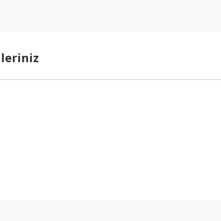
leriniz
arda yetersiz gördüğünüz noktaları öneri formunu kullanarak tarafımıza ilet
Bu ürüne ilk yorumu siz yapın!