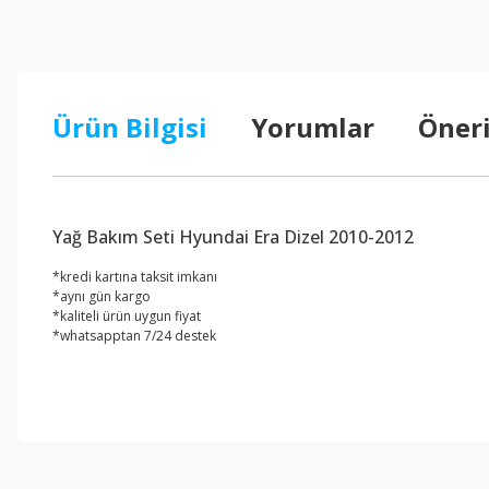
Ürün Bilgisi
Yorumlar
Öneri
Yağ Bakım Seti Hyundai Era Dizel 2010-2012
*kredi kartına taksit imkanı
*aynı gün kargo
*kaliteli ürün uygun fiyat
*whatsapptan 7/24 destek
Bu ürünün fiyat bilgisi, resim, ürün açıklamalarında ve diğer konul
Görüş ve önerileriniz için teşekkür ederiz.