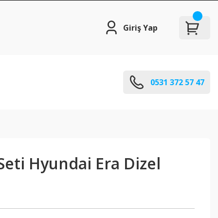
Giriş Yap
0531 372 57 47
eti Hyundai Era Dizel