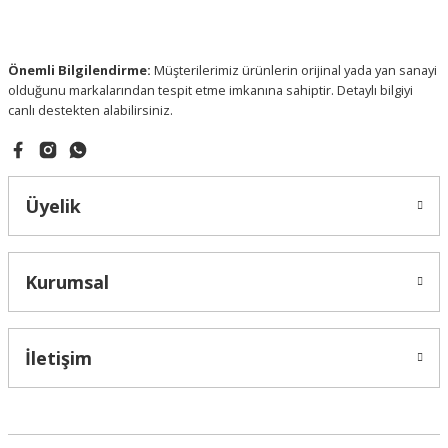
Ürün fiyatı diğer sitelerden daha pahalı.
Bu ürüne benzer farklı alternatifler olmalı.
Önemli Bilgilendirme:
Müşterilerimiz ürünlerin orijinal yada yan sanayi
olduğunu markalarından tespit etme imkanına sahiptir. Detaylı bilgiyi
canlı destekten alabilirsiniz.
Gönder
Üyelik
Kurumsal
İletişim