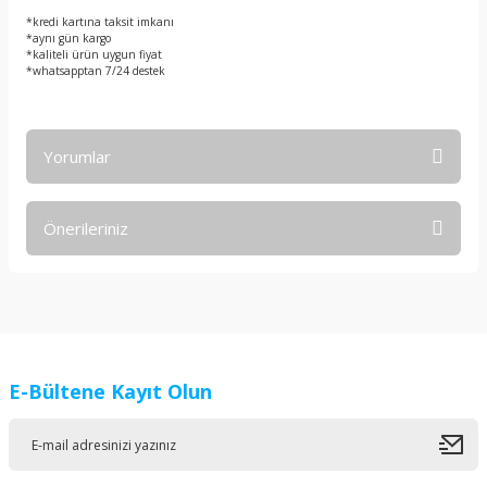
*kredi kartına taksit imkanı
*aynı gün kargo
*kaliteli ürün uygun fiyat
*whatsapptan 7/24 destek
Yorumlar
Önerileriniz
Bu ürüne ilk yorumu siz yapın!
Bu ürünün fiyat bilgisi, resim, ürün açıklamalarında ve diğer
konularda yetersiz gördüğünüz noktaları öneri formunu
Yorum Yaz
kullanarak tarafımıza iletebilirsiniz.
Görüş ve önerileriniz için teşekkür ederiz.
E-Bültene Kayıt Olun
Ürün resmi kalitesiz, bozuk veya görüntülenemiyor.
Ürün açıklamasında eksik bilgiler bulunuyor.
Ürün bilgilerinde hatalar bulunuyor.