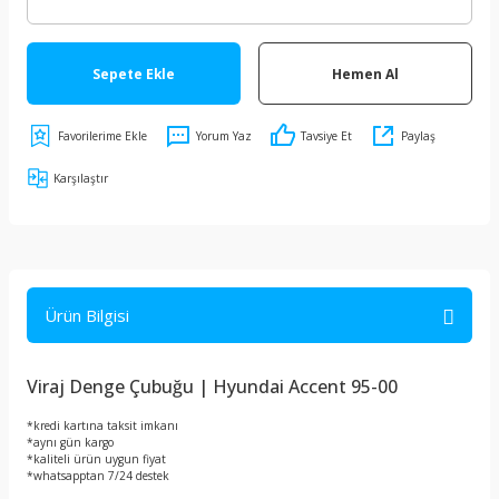
Sepete Ekle
Hemen Al
Yorum Yaz
Tavsiye Et
Paylaş
Karşılaştır
Ürün Bilgisi
Viraj Denge Çubuğu | Hyundai Accent 95-00
*kredi kartına taksit imkanı
*aynı gün kargo
*kaliteli ürün uygun fiyat
*whatsapptan 7/24 destek