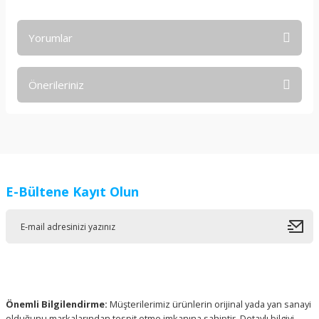
Yorumlar
Önerileriniz
Bu ürüne ilk yorumu siz yapın!
Bu ürünün fiyat bilgisi, resim, ürün açıklamalarında ve diğer
konularda yetersiz gördüğünüz noktaları öneri formunu
Yorum Yaz
kullanarak tarafımıza iletebilirsiniz.
Görüş ve önerileriniz için teşekkür ederiz.
E-Bültene Kayıt Olun
Ürün resmi kalitesiz, bozuk veya görüntülenemiyor.
Ürün açıklamasında eksik bilgiler bulunuyor.
Ürün bilgilerinde hatalar bulunuyor.
Ürün fiyatı diğer sitelerden daha pahalı.
Bu ürüne benzer farklı alternatifler olmalı.
Önemli Bilgilendirme:
Müşterilerimiz ürünlerin orijinal yada yan sanayi
olduğunu markalarından tespit etme imkanına sahiptir. Detaylı bilgiyi