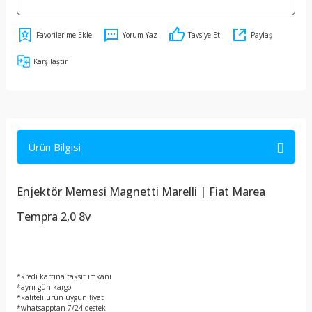
Yorum Yaz
Tavsiye Et
Paylaş
Karşılaştır
Ürün Bilgisi
Enjektör Memesi Magnetti Marelli | Fiat Marea
Tempra 2,0 8v
*kredi kartına taksit imkanı
*aynı gün kargo
*kaliteli ürün uygun fiyat
*whatsapptan 7/24 destek