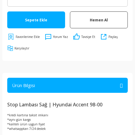
Sepete Ekle
Hemen Al
Yorum Yaz
Tavsiye Et
Paylaş
Karşılaştır
Ürün Bilgisi
Stop Lambası Sağ | Hyundai Accent 98-00
*kredi kartına taksit imkanı
*aynı gün kargo
*kaliteli ürün uygun fiyat
*whatsapptan 7/24 destek