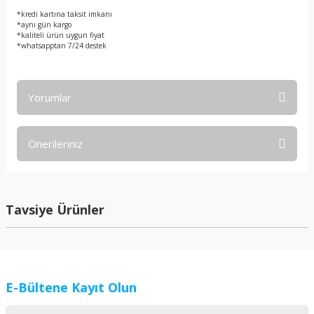
*kredi kartına taksit imkanı
*aynı gün kargo
*kaliteli ürün uygun fiyat
*whatsapptan 7/24 destek
Yorumlar
Önerileriniz
Bu ürüne ilk yorumu siz yapın!
Bu ürünün fiyat bilgisi, resim, ürün açıklamalarında ve diğer
konularda yetersiz gördüğünüz noktaları öneri formunu
Yorum Yaz
kullanarak tarafımıza iletebilirsiniz.
Tavsiye Ürünler
Görüş ve önerileriniz için teşekkür ederiz.
Ürün resmi kalitesiz, bozuk veya görüntülenemiyor.
Ürün açıklamasında eksik bilgiler bulunuyor.
E-Bültene Kayıt Olun
Ürün bilgilerinde hatalar bulunuyor.
Ürün fiyatı diğer sitelerden daha pahalı.