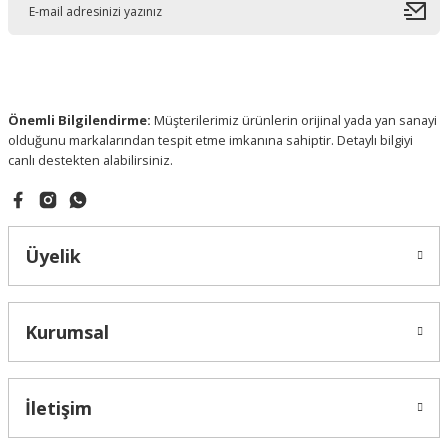
Bu ürüne benzer farklı alternatifler olmalı.
Önemli Bilgilendirme:
Müşterilerimiz ürünlerin orijinal yada yan sanayi
olduğunu markalarından tespit etme imkanına sahiptir. Detaylı bilgiyi
Gönder
canlı destekten alabilirsiniz.
Üyelik
Kurumsal
İletişim
Serkar
Yağ Karter Tapası | Hyundai Accent Era / Accent Admira / Accent Blue / El