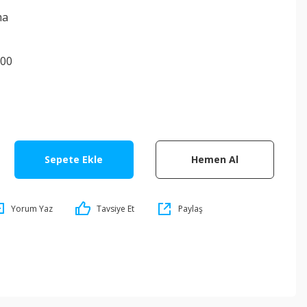
ma
100
Sepete Ekle
Hemen Al
Yorum Yaz
Tavsiye Et
Paylaş