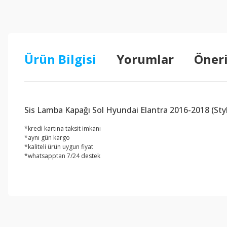
Ürün Bilgisi
Yorumlar
Öneri
Sis Lamba Kapağı Sol Hyundai Elantra 2016-2018 (St
*kredi kartına taksit imkanı
*aynı gün kargo
*kaliteli ürün uygun fiyat
*whatsapptan 7/24 destek
Bu ürünün fiyat bilgisi, resim, ürün açıklamalarında ve diğer konul
Görüş ve önerileriniz için teşekkür ederiz.
Ürün resmi kalitesiz, bozuk veya görüntülenemiyor.