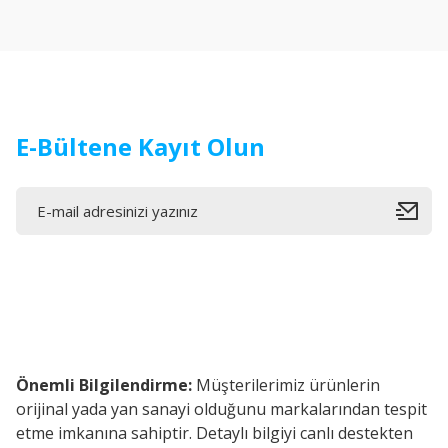
Ürün açıklamasında eksik bilgiler bulunuyor.
Ürün bilgilerinde hatalar bulunuyor.
Ürün fiyatı diğer sitelerden daha pahalı.
Bu ürüne benzer farklı alternatifler olmalı.
E-Bültene Kayıt Olun
Önemli Bilgilendirme:
Müşterilerimiz ürünlerin
orijinal yada yan sanayi olduğunu markalarından tespit
etme imkanına sahiptir. Detaylı bilgiyi canlı destekten