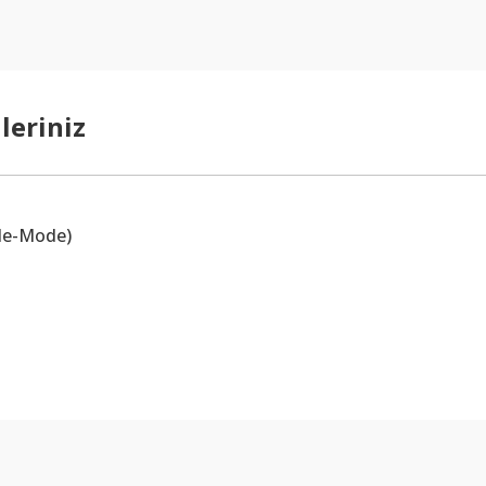
leriniz
yle-Mode)
arda yetersiz gördüğünüz noktaları öneri formunu kullanarak tarafımıza ilet
Bu ürüne ilk yorumu siz yapın!