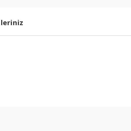
leriniz
arda yetersiz gördüğünüz noktaları öneri formunu kullanarak tarafımıza ilet
Bu ürüne ilk yorumu siz yapın!
Yorum Yaz