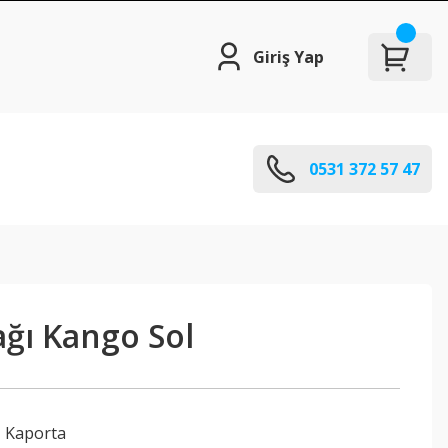
Giriş Yap
0531 372 57 47
ağı Kango Sol
,
Kaporta