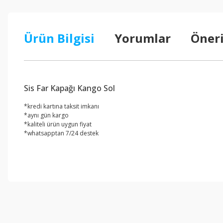
Ürün Bilgisi
Yorumlar
Öneri
Sis Far Kapağı Kango Sol
*kredi kartına taksit imkanı
*aynı gün kargo
*kaliteli ürün uygun fiyat
*whatsapptan 7/24 destek
Bu ürünün fiyat bilgisi, resim, ürün açıklamalarında ve diğer konul
Görüş ve önerileriniz için teşekkür ederiz.
Ürün resmi kalitesiz, bozuk veya görüntülenemiyor.
Ürün açıklamasında eksik bilgiler bulunuyor.