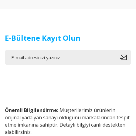
Ürün bilgilerinde hatalar bulunuyor.
Ürün fiyatı diğer sitelerden daha pahalı.
Bu ürüne benzer farklı alternatifler olmalı.
E-Bültene Kayıt Olun
Önemli Bilgilendirme:
Müşterilerimiz ürünlerin
orijinal yada yan sanayi olduğunu markalarından tespit
etme imkanına sahiptir. Detaylı bilgiyi canlı destekten
alabilirsiniz.