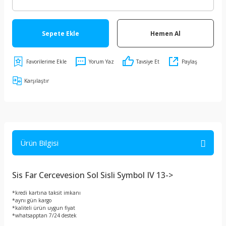
Sepete Ekle
Hemen Al
Yorum Yaz
Tavsiye Et
Paylaş
Karşılaştır
Ürün Bilgisi
Sis Far Cercevesion Sol Sisli Symbol IV 13->
*kredi kartına taksit imkanı
*aynı gün kargo
*kaliteli ürün uygun fiyat
*whatsapptan 7/24 destek