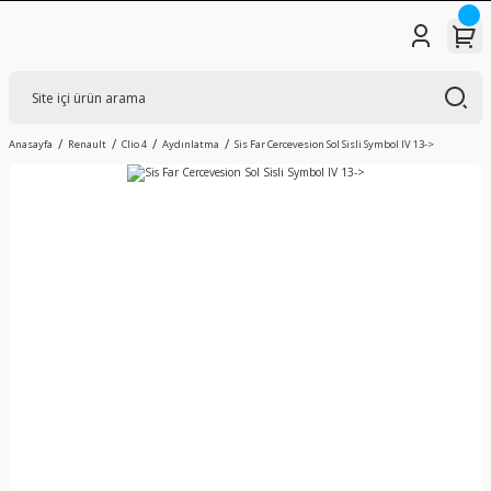
Anasayfa
Renault
Clio 4
Aydınlatma
Sis Far Cercevesion Sol Sisli Symbol IV 13->