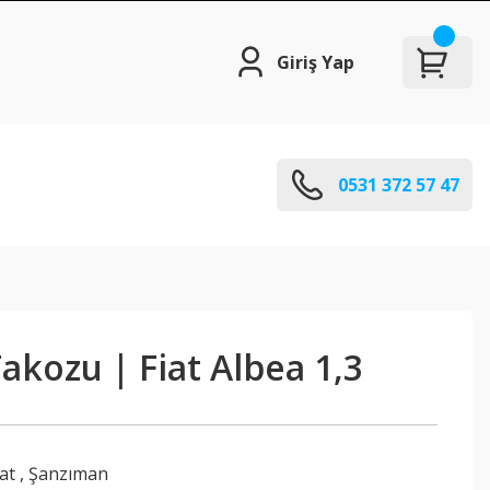
Giriş Yap
0531 372 57 47
kozu | Fiat Albea 1,3
iat
,
Şanzıman