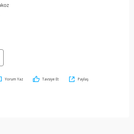
akoz
5
Yorum Yaz
Tavsiye Et
Paylaş