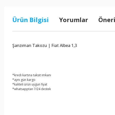
Ürün Bilgisi
Yorumlar
Öneri
Şanzıman Takozu | Fiat Albea 1,3
*kredi kartına taksit imkanı
*aynı gün kargo
*kaliteli ürün uygun fiyat
*whatsapptan 7/24 destek
Bu ürünün fiyat bilgisi, resim, ürün açıklamalarında ve diğer konul