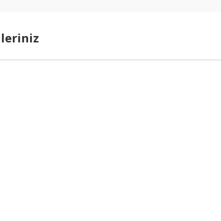
leriniz
arda yetersiz gördüğünüz noktaları öneri formunu kullanarak tarafımıza ilet