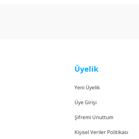
Bu ürüne ilk yorumu siz yapın!
Yorum Yaz
Üyelik
Yeni Üyelik
Gönder
Üye Girişi
Şifremi Unuttum
Kişisel Veriler Politikası