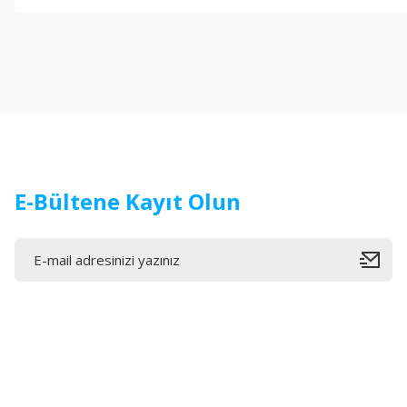
Görüş ve önerileriniz için teşekkür ederiz.
Ürün resmi kalitesiz, bozuk veya görüntülenemiyor.
Ürün açıklamasında eksik bilgiler bulunuyor.
Ürün bilgilerinde hatalar bulunuyor.
Ürün fiyatı diğer sitelerden daha pahalı.
Bu ürüne benzer farklı alternatifler olmalı.
E-Bültene Kayıt Olun