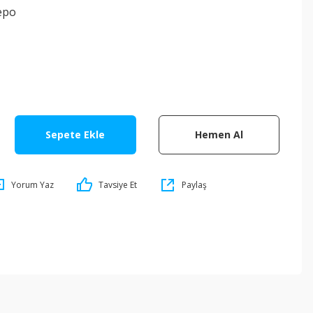
epo
Sepete Ekle
Hemen Al
Yorum Yaz
Tavsiye Et
Paylaş