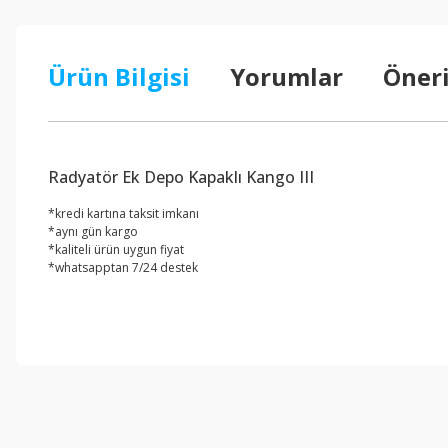
Ürün Bilgisi
Yorumlar
Öneri
Radyatör Ek Depo Kapaklı Kango III
*kredi kartına taksit imkanı
*aynı gün kargo
*kaliteli ürün uygun fiyat
*whatsapptan 7/24 destek
Bu ürünün fiyat bilgisi, resim, ürün açıklamalarında ve diğer konul
Görüş ve önerileriniz için teşekkür ederiz.
Ürün resmi kalitesiz, bozuk veya görüntülenemiyor.
Ürün açıklamasında eksik bilgiler bulunuyor.