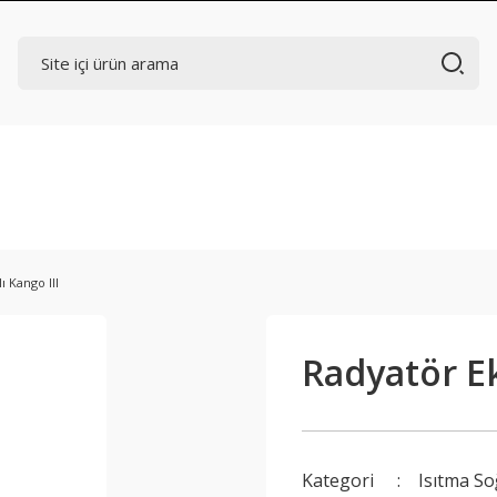
 Kango III
Radyatör Ek
Kategori
Isıtma S