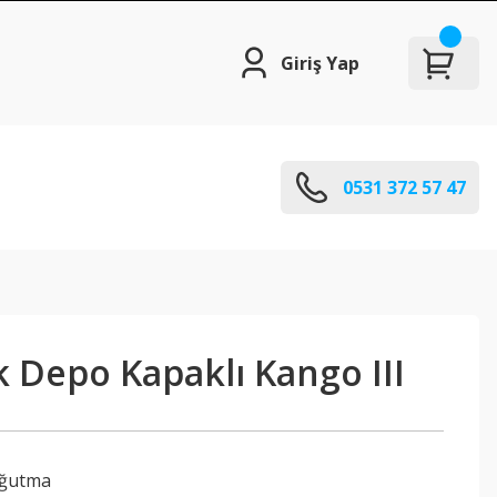
Giriş Yap
0531 372 57 47
 Depo Kapaklı Kango III
oğutma