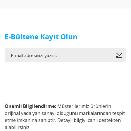
Ürün bilgilerinde hatalar bulunuyor.
Ürün fiyatı diğer sitelerden daha pahalı.
Bu ürüne benzer farklı alternatifler olmalı.
E-Bültene Kayıt Olun
Önemli Bilgilendirme:
Müşterilerimiz ürünlerin
orijinal yada yan sanayi olduğunu markalarından tespit
etme imkanına sahiptir. Detaylı bilgiyi canlı destekten
alabilirsiniz.