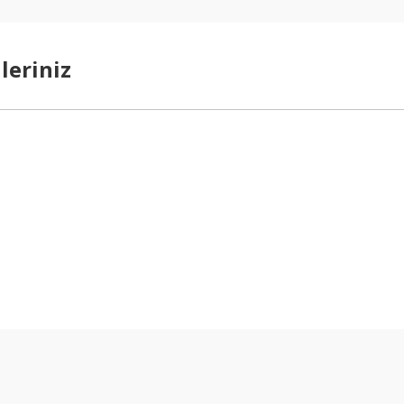
leriniz
arda yetersiz gördüğünüz noktaları öneri formunu kullanarak tarafımıza ilet
Bu ürüne ilk yorumu siz yapın!
Yorum Yaz