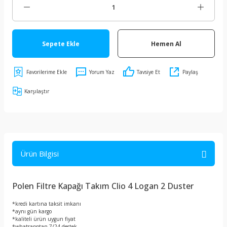
Sepete Ekle
Hemen Al
Yorum Yaz
Tavsiye Et
Paylaş
Karşılaştır
Ürün Bilgisi
Polen Filtre Kapağı Takım Clio 4 Logan 2 Duster
*kredi kartına taksit imkanı
*aynı gün kargo
*kaliteli ürün uygun fiyat
*whatsapptan 7/24 destek