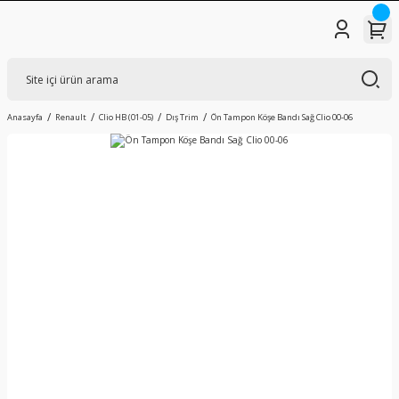
Anasayfa
Renault
Clio HB (01-05)
Dış Trim
Ön Tampon Köşe Bandı Sağ Clio 00-06