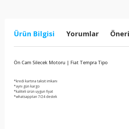
Ürün Bilgisi
Yorumlar
Öneri
Ön Cam Silecek Motoru | Fiat Tempra Tipo
*kredi kartına taksit imkanı
*aynı gün kargo
*kaliteli ürün uygun fiyat
*whatsapptan 7/24 destek
Bu ürünün fiyat bilgisi, resim, ürün açıklamalarında ve diğer konul