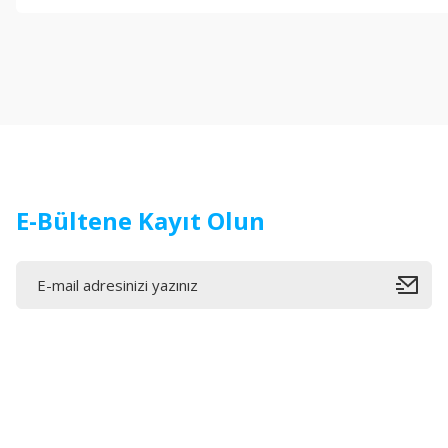
Görüş ve önerileriniz için teşekkür ederiz.
Ürün resmi kalitesiz, bozuk veya görüntülenemiyor.
Ürün açıklamasında eksik bilgiler bulunuyor.
Ürün bilgilerinde hatalar bulunuyor.
Ürün fiyatı diğer sitelerden daha pahalı.
Bu ürüne benzer farklı alternatifler olmalı.
E-Bültene Kayıt Olun