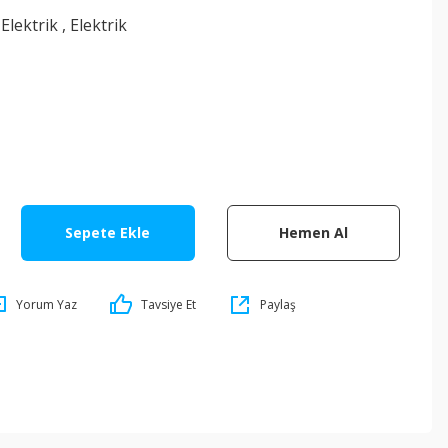
,
Elektrik
,
Elektrik
Sepete Ekle
Hemen Al
Yorum Yaz
Tavsiye Et
Paylaş