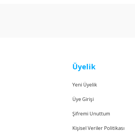
Bu ürüne ilk yorumu siz yapın!
Yorum Yaz
Üyelik
Yeni Üyelik
Gönder
Üye Girişi
Şifremi Unuttum
Kişisel Veriler Politikası