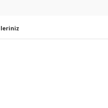
leriniz
arda yetersiz gördüğünüz noktaları öneri formunu kullanarak tarafımıza ilet