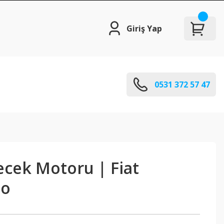
Giriş Yap
0531 372 57 47
ecek Motoru | Fiat
po