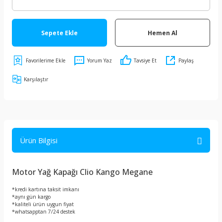
Sepete Ekle
Hemen Al
Yorum Yaz
Tavsiye Et
Paylaş
Karşılaştır
Ürün Bilgisi
Motor Yağ Kapağı Clio Kango Megane
*kredi kartına taksit imkanı
*aynı gün kargo
*kaliteli ürün uygun fiyat
*whatsapptan 7/24 destek