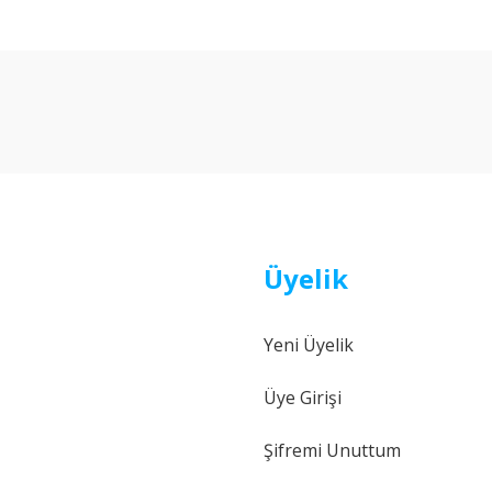
arda yetersiz gördüğünüz noktaları öneri formunu kullanarak tarafımıza ilet
Bu ürüne ilk yorumu siz yapın!
Yorum Yaz
Üyelik
Yeni Üyelik
Gönder
Üye Girişi
Şifremi Unuttum