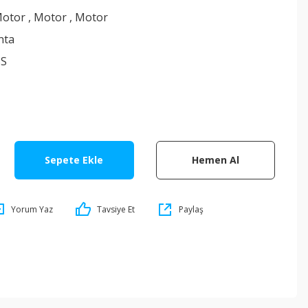
otor
,
Motor
,
Motor
nta
8S
Sepete Ekle
Hemen Al
Yorum Yaz
Tavsiye Et
Paylaş