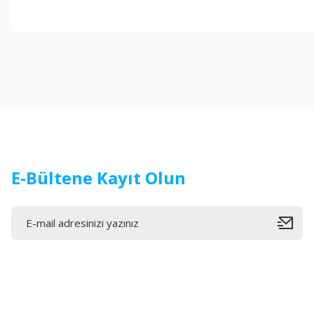
Bu ürünün fiyat bilgisi, resim, ürün açıklamalarında ve diğer konul
Görüş ve önerileriniz için teşekkür ederiz.
Ürün resmi kalitesiz, bozuk veya görüntülenemiyor.
Ürün açıklamasında eksik bilgiler bulunuyor.
Ürün bilgilerinde hatalar bulunuyor.
Ürün fiyatı diğer sitelerden daha pahalı.
Bu ürüne benzer farklı alternatifler olmalı.
E-Bültene Kayıt Olun