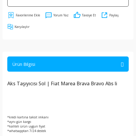
Yorum Yaz
Tavsiye Et
Paylaş
Karşılaştır
Ürün Bilgisi
Aks Taşıyıcısı Sol | Fiat Marea Brava Bravo Abs li
*kredi kartına taksit imkanı
*aynı gün kargo
*kaliteli ürün uygun fiyat
*whatsapptan 7/24 destek