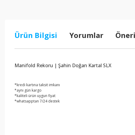
Ürün Bilgisi
Yorumlar
Öneri
Manifold Rekoru | Şahin Doğan Kartal SLX
*kredi kartına taksit imkanı
*aynı gün kargo
*kaliteli ürün uygun fiyat
*whatsapptan 7/24 destek
Bu ürünün fiyat bilgisi, resim, ürün açıklamalarında ve diğer konul