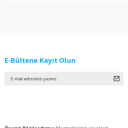
Görüş ve önerileriniz için teşekkür ederiz.
Ürün resmi kalitesiz, bozuk veya görüntülenemiyor.
Ürün açıklamasında eksik bilgiler bulunuyor.
Ürün bilgilerinde hatalar bulunuyor.
Ürün fiyatı diğer sitelerden daha pahalı.
Bu ürüne benzer farklı alternatifler olmalı.
E-Bültene Kayıt Olun