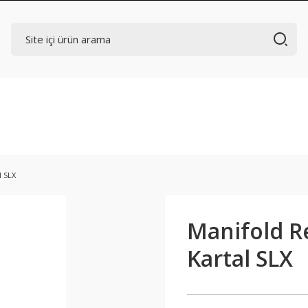
l SLX
Manifold R
Kartal SLX