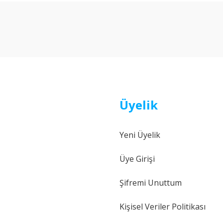
Bu ürüne ilk yorumu siz yapın!
Yorum Yaz
Üyelik
Yeni Üyelik
Gönder
Üye Girişi
Şifremi Unuttum
Kişisel Veriler Politikası