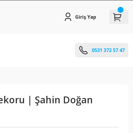
Giriş Yap
0531 372 57 47
ekoru | Şahin Doğan