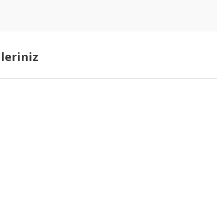
leriniz
arda yetersiz gördüğünüz noktaları öneri formunu kullanarak tarafımıza ilet