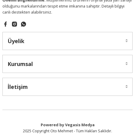
Önemli Bilgilendirme:
Müşterilerimiz ürünlerin orijinal yada yan sanayi
olduğunu markalarından tespit etme imkanına sahiptir. Detaylı bilgiyi
canlı destekten alabilirsiniz.
Gönder
Üyelik
Kurumsal
İletişim
Powered by Vegasis Medya
2025 Copyright Oto Mehmet - Tüm Hakları Saklıdır.