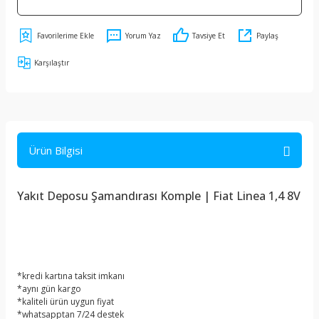
Yorum Yaz
Tavsiye Et
Paylaş
Karşılaştır
Ürün Bilgisi
Yakıt Deposu Şamandırası Komple | Fiat Linea 1,4 8V
*kredi kartına taksit imkanı
*aynı gün kargo
*kaliteli ürün uygun fiyat
*whatsapptan 7/24 destek