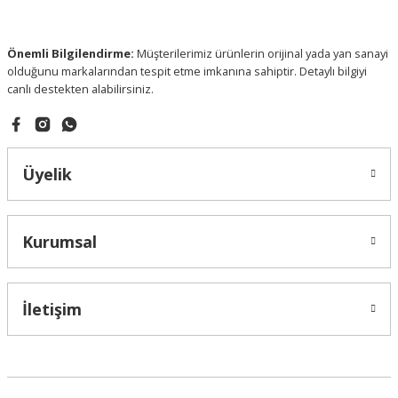
Bu ürüne benzer farklı alternatifler olmalı.
Önemli Bilgilendirme:
Müşterilerimiz ürünlerin orijinal yada yan sanayi
olduğunu markalarından tespit etme imkanına sahiptir. Detaylı bilgiyi
canlı destekten alabilirsiniz.
Gönder
Üyelik
Kurumsal
İletişim