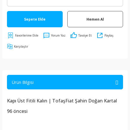
Sepete Ekle
Hemen Al
Yorum Yaz
Tavsiye Et
Paylaş
Karşılaştır
Ürün Bilgisi
Kapı Üst Fitili Kalın | TofaşFiat Şahin Doğan Kartal
96 öncesi