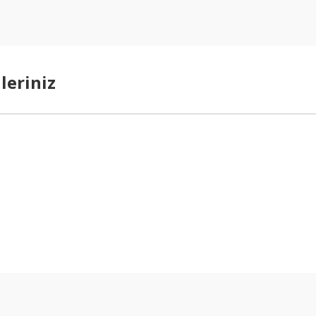
leriniz
arda yetersiz gördüğünüz noktaları öneri formunu kullanarak tarafımıza ilet
Bu ürüne ilk yorumu siz yapın!