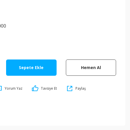
000
Sepete Ekle
Hemen Al
Yorum Yaz
Tavsiye Et
Paylaş