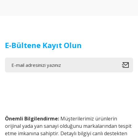
Ürün açıklamasında eksik bilgiler bulunuyor.
Ürün bilgilerinde hatalar bulunuyor.
Ürün fiyatı diğer sitelerden daha pahalı.
Bu ürüne benzer farklı alternatifler olmalı.
E-Bültene Kayıt Olun
Önemli Bilgilendirme:
Müşterilerimiz ürünlerin
orijinal yada yan sanayi olduğunu markalarından tespit
etme imkanına sahiptir. Detaylı bilgiyi canlı destekten