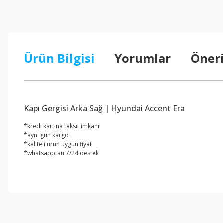
Ürün Bilgisi
Yorumlar
Öneri
Kapı Gergisi Arka Sağ | Hyundai Accent Era
*kredi kartına taksit imkanı
*aynı gün kargo
*kaliteli ürün uygun fiyat
*whatsapptan 7/24 destek
Bu ürünün fiyat bilgisi, resim, ürün açıklamalarında ve diğer konul
Görüş ve önerileriniz için teşekkür ederiz.
Ürün resmi kalitesiz, bozuk veya görüntülenemiyor.