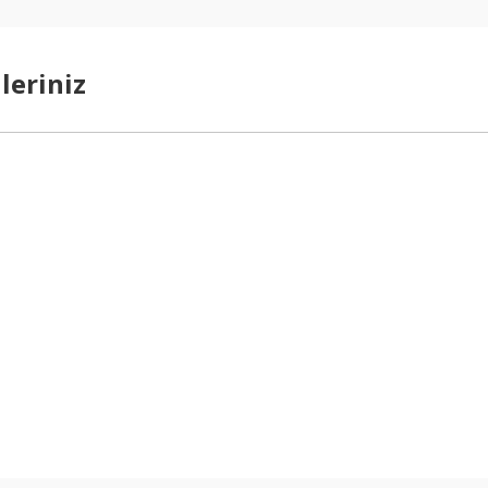
leriniz
arda yetersiz gördüğünüz noktaları öneri formunu kullanarak tarafımıza ilet