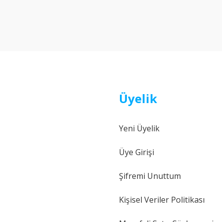
Bu ürüne ilk yorumu siz yapın!
Yorum Yaz
Üyelik
Yeni Üyelik
Gönder
Üye Girişi
Şifremi Unuttum
Kişisel Veriler Politikası