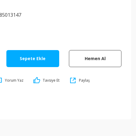
85013147
Sepete Ekle
Hemen Al
Yorum Yaz
Tavsiye Et
Paylaş