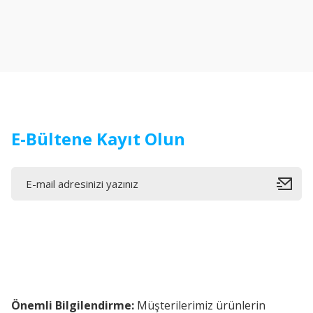
Ürün resmi kalitesiz, bozuk veya görüntülenemiyor.
Ürün açıklamasında eksik bilgiler bulunuyor.
Ürün bilgilerinde hatalar bulunuyor.
Ürün fiyatı diğer sitelerden daha pahalı.
Bu ürüne benzer farklı alternatifler olmalı.
E-Bültene Kayıt Olun
Önemli Bilgilendirme:
Müşterilerimiz ürünlerin