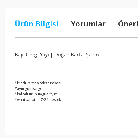
Ürün Bilgisi
Yorumlar
Öneri
Kapı Gergi Yayı | Doğan Kartal Şahin
*kredi kartına taksit imkanı
*aynı gün kargo
*kaliteli ürün uygun fiyat
*whatsapptan 7/24 destek
Bu ürünün fiyat bilgisi, resim, ürün açıklamalarında ve diğer konul
Görüş ve önerileriniz için teşekkür ederiz.