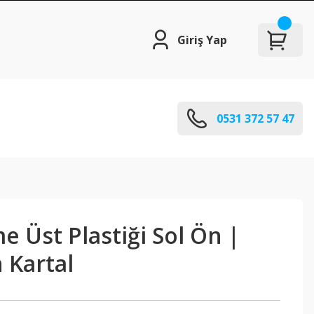
Giriş Yap
0531 372 57 47
 Üst Plastiği Sol Ön |
 Kartal