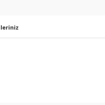
leriniz
arda yetersiz gördüğünüz noktaları öneri formunu kullanarak tarafımıza ilet