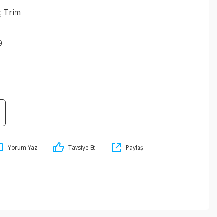
ç Trim
9
Yorum Yaz
Tavsiye Et
Paylaş