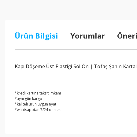
Ürün Bilgisi
Yorumlar
Öneri
Kapı Döşeme Üst Plastiği Sol Ön | Tofaş Şahin Kartal
*kredi kartına taksit imkanı
*aynı gün kargo
*kaliteli ürün uygun fiyat
*whatsapptan 7/24 destek
Bu ürünün fiyat bilgisi, resim, ürün açıklamalarında ve diğer konul
Görüş ve önerileriniz için teşekkür ederiz.