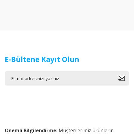
Ürün resmi kalitesiz, bozuk veya görüntülenemiyor.
Ürün açıklamasında eksik bilgiler bulunuyor.
Ürün bilgilerinde hatalar bulunuyor.
Ürün fiyatı diğer sitelerden daha pahalı.
Bu ürüne benzer farklı alternatifler olmalı.
E-Bültene Kayıt Olun
Önemli Bilgilendirme:
Müşterilerimiz ürünlerin