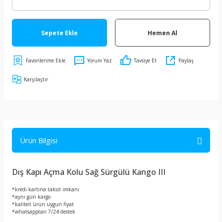
Sepete Ekle
Hemen Al
Yorum Yaz
Tavsiye Et
Paylaş
Karşılaştır
Ürün Bilgisi
Dış Kapı Açma Kolu Sağ Sürgülü Kango III
*kredi kartına taksit imkanı
*aynı gün kargo
*kaliteli ürün uygun fiyat
*whatsapptan 7/24 destek