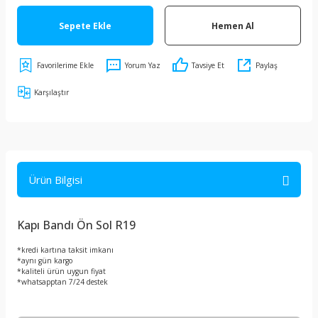
Sepete Ekle
Hemen Al
Yorum Yaz
Tavsiye Et
Paylaş
Karşılaştır
Ürün Bilgisi
Kapı Bandı Ön Sol R19
*kredi kartına taksit imkanı
*aynı gün kargo
*kaliteli ürün uygun fiyat
*whatsapptan 7/24 destek