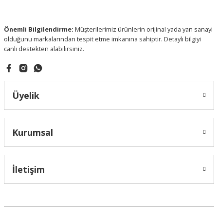
Bu ürüne benzer farklı alternatifler olmalı.
Önemli Bilgilendirme:
Müşterilerimiz ürünlerin orijinal yada yan sanayi
olduğunu markalarından tespit etme imkanına sahiptir. Detaylı bilgiyi
canlı destekten alabilirsiniz.
Gönder
Üyelik
Kurumsal
İletişim