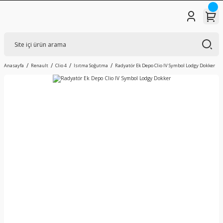
Anasayfa
Renault
Clio 4
Isıtma Soğutma
Radyatör Ek Depo Clio IV Symbol Lodgy Dokker