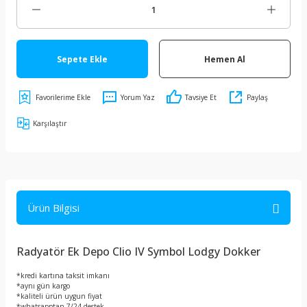
Sepete Ekle
Hemen Al
Yorum Yaz
Tavsiye Et
Paylaş
Karşılaştır
Ürün Bilgisi
Radyatör Ek Depo Clio IV Symbol Lodgy Dokker
*kredi kartına taksit imkanı
*aynı gün kargo
*kaliteli ürün uygun fiyat
*whatsapptan 7/24 destek