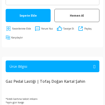
Sepete Ekle
Hemen Al
Yorum Yaz
Tavsiye Et
Paylaş
Karşılaştır
Ürün Bilgisi
Gaz Pedal Lastiği | Tofaş Doğan Kartal Şahin
*kredi kartına taksit imkanı
*aynı gün kargo