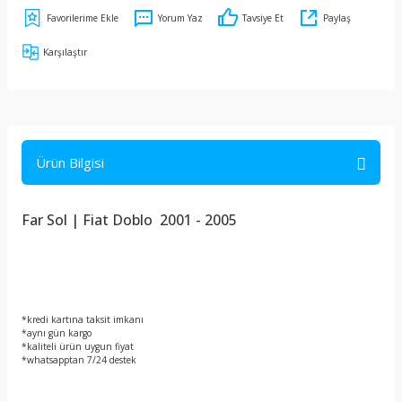
Yorum Yaz
Tavsiye Et
Paylaş
Karşılaştır
Ürün Bilgisi
Far Sol | Fiat Doblo 2001 - 2005
*kredi kartına taksit imkanı
*aynı gün kargo
*kaliteli ürün uygun fiyat
*whatsapptan 7/24 destek