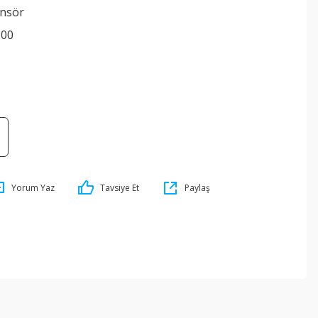
nsör
100
Yorum Yaz
Tavsiye Et
Paylaş