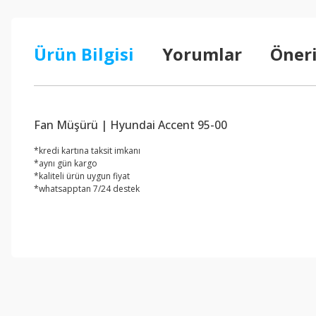
Ürün Bilgisi
Yorumlar
Öneri
Fan Müşürü | Hyundai Accent 95-00
*kredi kartına taksit imkanı
*aynı gün kargo
*kaliteli ürün uygun fiyat
*whatsapptan 7/24 destek
Bu ürünün fiyat bilgisi, resim, ürün açıklamalarında ve diğer konul
Görüş ve önerileriniz için teşekkür ederiz.
Ürün resmi kalitesiz, bozuk veya görüntülenemiyor.
Ürün açıklamasında eksik bilgiler bulunuyor.