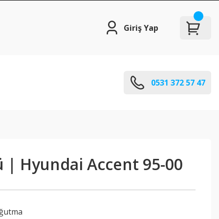
Giriş Yap
0531 372 57 47
 | Hyundai Accent 95-00
oğutma