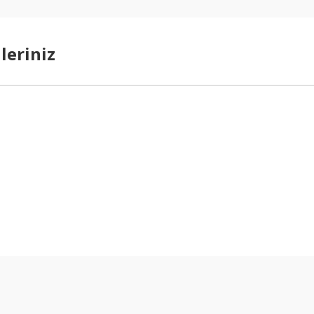
leriniz
arda yetersiz gördüğünüz noktaları öneri formunu kullanarak tarafımıza ilet
Bu ürüne ilk yorumu siz yapın!
Yorum Yaz