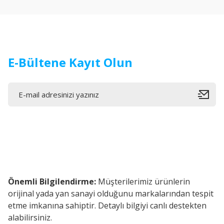
Ürün bilgilerinde hatalar bulunuyor.
Ürün fiyatı diğer sitelerden daha pahalı.
Bu ürüne benzer farklı alternatifler olmalı.
E-Bültene Kayıt Olun
Önemli Bilgilendirme:
Müşterilerimiz ürünlerin
orijinal yada yan sanayi olduğunu markalarından tespit
etme imkanına sahiptir. Detaylı bilgiyi canlı destekten
alabilirsiniz.