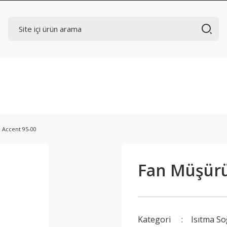
 Accent 95-00
Fan Müşürü
Kategori
Isıtma S