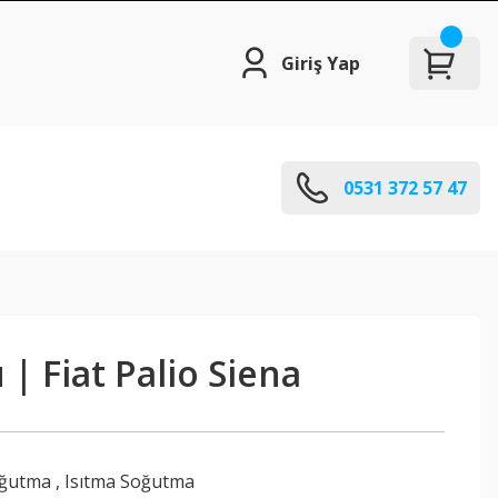
Giriş Yap
0531 372 57 47
| Fiat Palio Siena
oğutma
,
Isıtma Soğutma