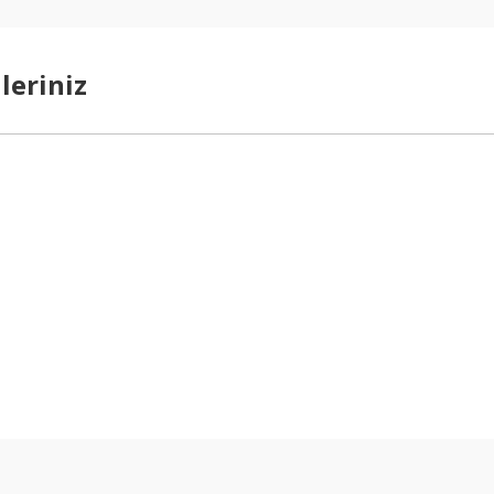
leriniz
arda yetersiz gördüğünüz noktaları öneri formunu kullanarak tarafımıza ilet
Bu ürüne ilk yorumu siz yapın!