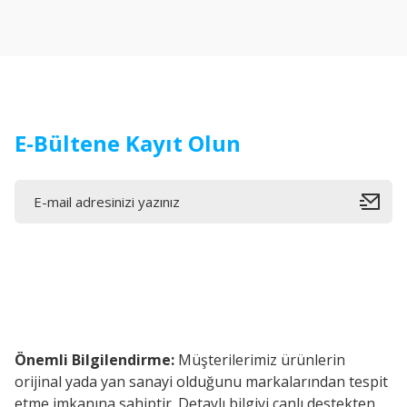
Ürün resmi kalitesiz, bozuk veya görüntülenemiyor.
Ürün açıklamasında eksik bilgiler bulunuyor.
Ürün bilgilerinde hatalar bulunuyor.
Ürün fiyatı diğer sitelerden daha pahalı.
Bu ürüne benzer farklı alternatifler olmalı.
E-Bültene Kayıt Olun
Önemli Bilgilendirme:
Müşterilerimiz ürünlerin
orijinal yada yan sanayi olduğunu markalarından tespit
etme imkanına sahiptir. Detaylı bilgiyi canlı destekten