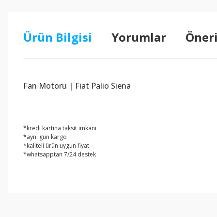
Ürün Bilgisi
Yorumlar
Öneri
Fan Motoru | Fiat Palio Siena
*kredi kartına taksit imkanı
*aynı gün kargo
*kaliteli ürün uygun fiyat
*whatsapptan 7/24 destek
Bu ürünün fiyat bilgisi, resim, ürün açıklamalarında ve diğer konul
Görüş ve önerileriniz için teşekkür ederiz.