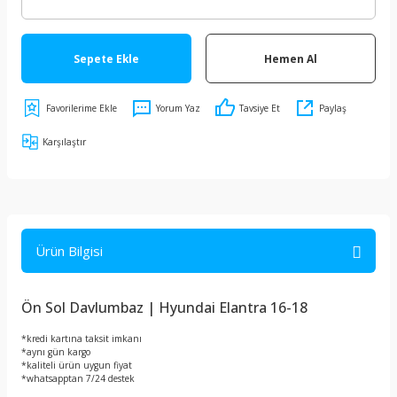
Sepete Ekle
Hemen Al
Yorum Yaz
Tavsiye Et
Paylaş
Karşılaştır
Ürün Bilgisi
Ön Sol Davlumbaz | Hyundai Elantra 16-18
*kredi kartına taksit imkanı
*aynı gün kargo
*kaliteli ürün uygun fiyat
*whatsapptan 7/24 destek