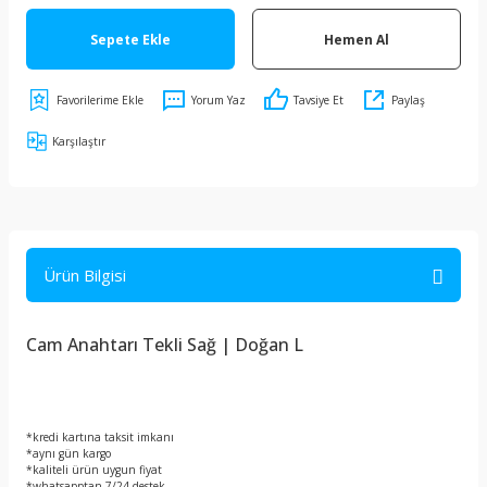
Sepete Ekle
Hemen Al
Yorum Yaz
Tavsiye Et
Paylaş
Karşılaştır
Ürün Bilgisi
Cam Anahtarı Tekli Sağ | Doğan L
*kredi kartına taksit imkanı
*aynı gün kargo
*kaliteli ürün uygun fiyat
*whatsapptan 7/24 destek