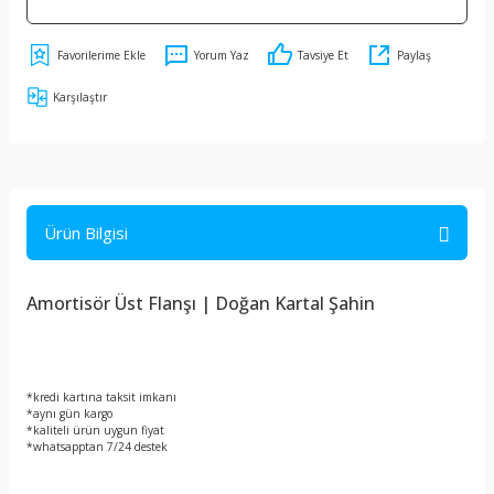
Yorum Yaz
Tavsiye Et
Paylaş
Karşılaştır
Ürün Bilgisi
Amortisör Üst Flanşı | Doğan Kartal Şahin
*kredi kartına taksit imkanı
*aynı gün kargo
*kaliteli ürün uygun fiyat
*whatsapptan 7/24 destek