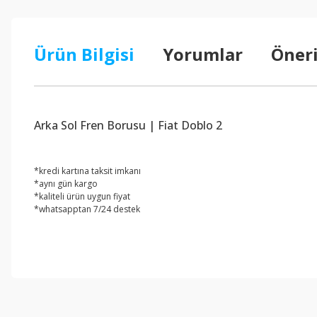
Ürün Bilgisi
Yorumlar
Öneri
Arka Sol Fren Borusu | Fiat Doblo 2
*kredi kartına taksit imkanı
*aynı gün kargo
*kaliteli ürün uygun fiyat
*whatsapptan 7/24 destek
Bu ürünün fiyat bilgisi, resim, ürün açıklamalarında ve diğer konul
Görüş ve önerileriniz için teşekkür ederiz.
Ürün resmi kalitesiz, bozuk veya görüntülenemiyor.