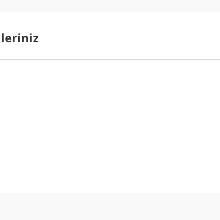
leriniz
arda yetersiz gördüğünüz noktaları öneri formunu kullanarak tarafımıza ilet
Bu ürüne ilk yorumu siz yapın!