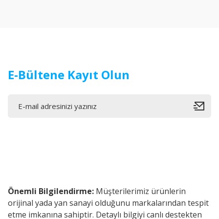
Ürün açıklamasında eksik bilgiler bulunuyor.
Ürün bilgilerinde hatalar bulunuyor.
Ürün fiyatı diğer sitelerden daha pahalı.
Bu ürüne benzer farklı alternatifler olmalı.
E-Bültene Kayıt Olun
Önemli Bilgilendirme:
Müşterilerimiz ürünlerin
orijinal yada yan sanayi olduğunu markalarından tespit
etme imkanına sahiptir. Detaylı bilgiyi canlı destekten