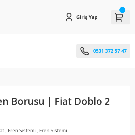
Giriş Yap
0531 372 57 47
en Borusu | Fiat Doblo 2
iat
,
Fren Sistemi
,
Fren Sistemi