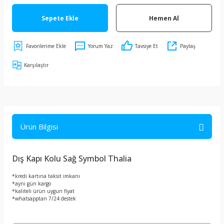
Sepete Ekle
Hemen Al
Yorum Yaz
Tavsiye Et
Paylaş
Karşılaştır
Ürün Bilgisi
Dış Kapı Kolu Sağ Symbol Thalia
*kredi kartına taksit imkanı
*aynı gün kargo
*kaliteli ürün uygun fiyat
*whatsapptan 7/24 destek