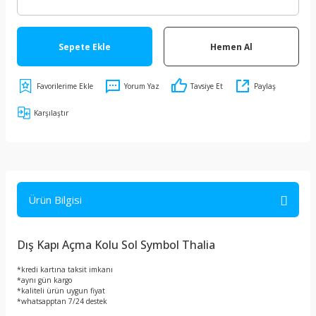
Sepete Ekle
Hemen Al
Yorum Yaz
Tavsiye Et
Paylaş
Karşılaştır
Ürün Bilgisi
Dış Kapı Açma Kolu Sol Symbol Thalia
*kredi kartına taksit imkanı
*aynı gün kargo
*kaliteli ürün uygun fiyat
*whatsapptan 7/24 destek