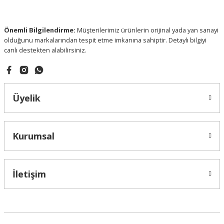
Bu ürüne benzer farklı alternatifler olmalı.
Önemli Bilgilendirme:
Müşterilerimiz ürünlerin orijinal yada yan sanayi
olduğunu markalarından tespit etme imkanına sahiptir. Detaylı bilgiyi
canlı destekten alabilirsiniz.
Gönder
Üyelik
Kurumsal
İletişim