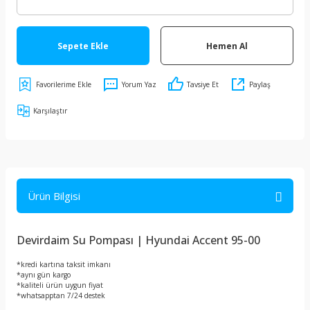
Sepete Ekle
Hemen Al
Yorum Yaz
Tavsiye Et
Paylaş
Karşılaştır
Ürün Bilgisi
Devirdaim Su Pompası | Hyundai Accent 95-00
*kredi kartına taksit imkanı
*aynı gün kargo
*kaliteli ürün uygun fiyat
*whatsapptan 7/24 destek