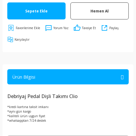
Sepete Ekle
Hemen Al
Yorum Yaz
Tavsiye Et
Paylaş
Karşılaştır
Ürün Bilgisi
Debriyaj Pedal Dişli Takımı Clio
*kredi kartına taksit imkanı
*aynı gün kargo
*kaliteli ürün uygun fiyat
*whatsapptan 7/24 destek