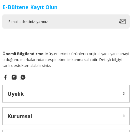
E-Bültene Kayıt Olun
Ürün resmi kalitesiz, bozuk veya görüntülenemiyor.
Ürün açıklamasında eksik bilgiler bulunuyor.
Ürün bilgilerinde hatalar bulunuyor.
Ürün fiyatı diğer sitelerden daha pahalı.
Bu ürüne benzer farklı alternatifler olmalı.
Önemli Bilgilendirme:
Müşterilerimiz ürünlerin orijinal yada yan sanayi
olduğunu markalarından tespit etme imkanına sahiptir. Detaylı bilgiyi
canlı destekten alabilirsiniz.
Gönder
Üyelik
Kurumsal