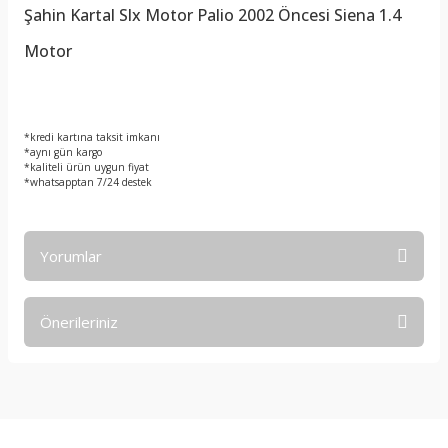
Şahin Kartal Slx Motor Palio 2002 Öncesi Siena 1.4
Motor
*kredi kartına taksit imkanı
*aynı gün kargo
*kaliteli ürün uygun fiyat
*whatsapptan 7/24 destek
Yorumlar
Önerileriniz
Bu ürüne ilk yorumu siz yapın!
Bu ürünün fiyat bilgisi, resim, ürün açıklamalarında ve diğer
konularda yetersiz gördüğünüz noktaları öneri formunu
Yorum Yaz
kullanarak tarafımıza iletebilirsiniz.
Görüş ve önerileriniz için teşekkür ederiz.